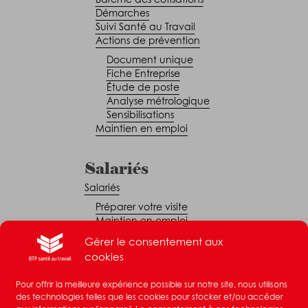
Démarches
Suivi Santé au Travail
Actions de prévention
Document unique
Fiche Entreprise
Étude de poste
Analyse métrologique
Sensibilisations
Maintien en emploi
Salariés
Salariés
Préparer votre visite
Maintien en emploi
Représentant du personnel
Gérer le consentement aux
cookies
Légal
Pour offrir la meilleure expérience possible sur notre site, nous utilisons
Mentions légales
des technologies telles que les cookies pour stocker et/ou accéder