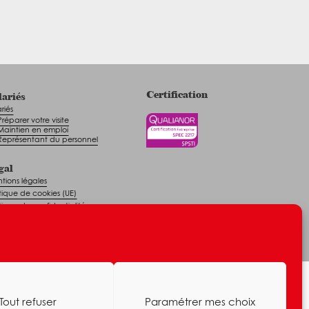
Certification
lariés
riés
Préparer votre visite
Maintien en emploi
Représentant du personnel
gal
tions légales
itique de cookies (UE)
itique de confidentialité
Tout refuser
Paramétrer mes choix