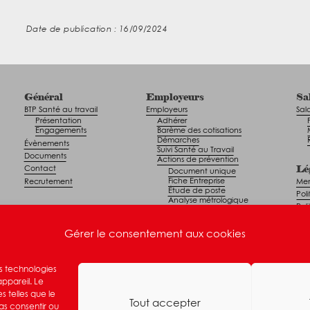
Date de publication : 16/09/2024
Général
Employeurs
Sa
BTP Santé au travail
Employeurs
Sala
Présentation
Adhérer
Engagements
Barème des cotisations
Démarches
Évènements
Suivi Santé au Travail
Documents
Actions de prévention
Lé
Contact
Document unique
Fiche Entreprise
Recrutement
Men
Étude de poste
Pol
Analyse métrologique
Pol
Sensibilisations
Maintien en emploi
Gérer le consentement aux cookies
des technologies
appareil. Le
 telles que le
Tout accepter
as consentir ou