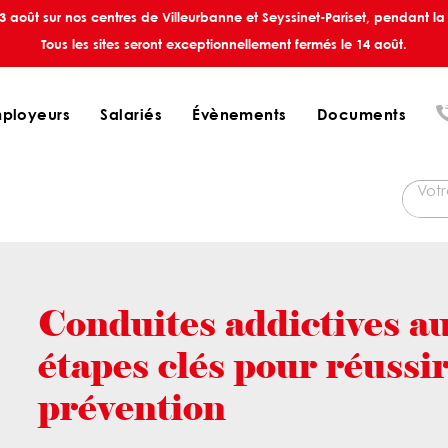
août sur nos centres de Villeurbanne et Seyssinet-Pariset, pendant la 
Tous les sites seront exceptionnellement fermés le 14 août.
ployeurs
Salariés
Évènements
Documents
Conduites addictives au 
étapes clés pour réussi
prévention